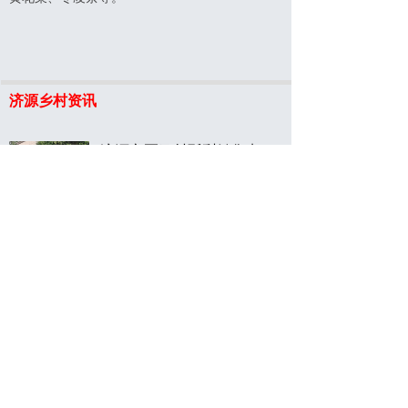
济源乡村资讯
济源市区马村酥梨销售点“开张”，家门口买正宗酥梨
2019-09-17
255
넶
济源发布公交优先，绿色出行的倡议书
2019-09-16
169
넶
上一页
1
/
1
下一页