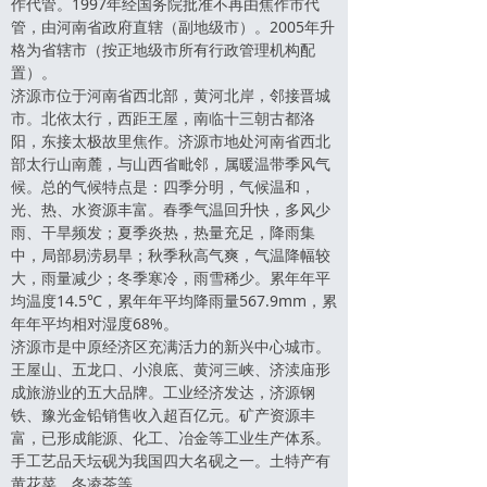
作代管。1997年经国务院批准不再由焦作市代
管，由河南省政府直辖（副地级市）。2005年升
格为省辖市（按正地级市所有行政管理机构配
置）。
济源市位于河南省西北部，黄河北岸，邻接晋城
市。北依太行，西距王屋，南临十三朝古都洛
阳，东接太极故里焦作。济源市地处河南省西北
部太行山南麓，与山西省毗邻，属暖温带季风气
候。总的气候特点是：四季分明，气候温和，
光、热、水资源丰富。春季气温回升快，多风少
雨、干旱频发；夏季炎热，热量充足，降雨集
中，局部易涝易旱；秋季秋高气爽，气温降幅较
大，雨量减少；冬季寒冷，雨雪稀少。累年年平
均温度14.5℃，累年年平均降雨量567.9mm，累
年年平均相对湿度68%。
济源市是中原经济区充满活力的新兴中心城市。
王屋山、五龙口、小浪底、黄河三峡、济渎庙形
成旅游业的五大品牌。工业经济发达，济源钢
铁、豫光金铅销售收入超百亿元。矿产资源丰
富，已形成能源、化工、冶金等工业生产体系。
手工艺品天坛砚为我国四大名砚之一。土特产有
黄花菜、冬凌茶等。