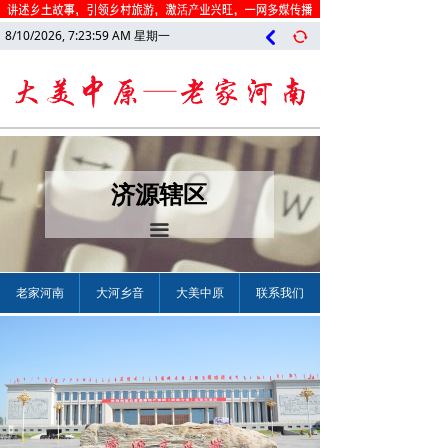
8/10/2026, 7:24:00 AM 星期一
낒
뀐
济源辖区
끀
老家河南
大河乡音
大美中原
联系我们