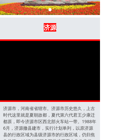
济源
济源市，河南省省辖市。济源市历史悠久，上古
时代这里就是夏朝故都，夏代第六代君王少康迁
都原，即今济源市区西北部火车站一带。1988年
6月，济源撤县建市，实行计划单列，以原济源
县的行政区域为县级济源市的行政区域，仍归焦