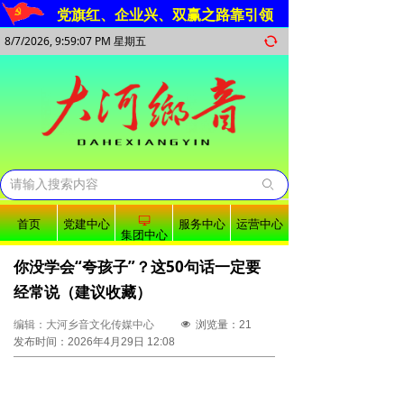
党旗红、企业兴、双赢之路靠引领
8/7/2026, 9:59:08 PM 星期五
뀐
ꄙ
ꀖ
首页
党建中心
服务中心
运营中心
集团中心
你没学会“夸孩子”？这50句话一定要
经常说（建议收藏）
编辑：大河乡音文化传媒中心
넶
浏览量：
21
发布时间：
2026年4月29日
12:08