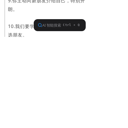
9.你主动向新朋友介绍自己，特别开
朗。
10.我们要学会交朋友，也要学会筛
选朋友。
想要给孩子最坚实的安全感，
这样夸