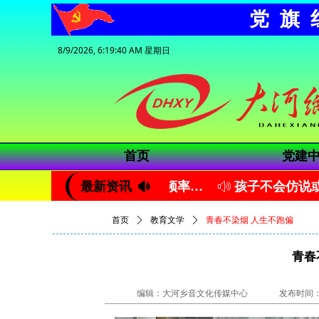
党旗
8/9/2026, 6:19:41 AM 星期日
首页
党建
最新资讯
读懂您的听力图，教您看懂频率、分贝和“鸵鸟效应”
넄
ꂗ
首页
ꄲ
教育文学
ꄲ
青春不染烟 人生不跑偏
青春
编辑：大河乡音文化传媒中心
发布时间