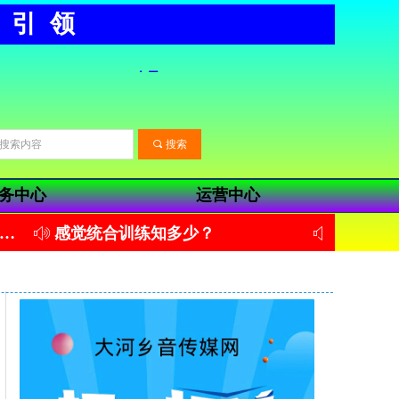
靠引领
끠
搜索
务中心
运营中心
感觉统合训练知多少？
聋儿康复评估
ꂗ
ꂗ