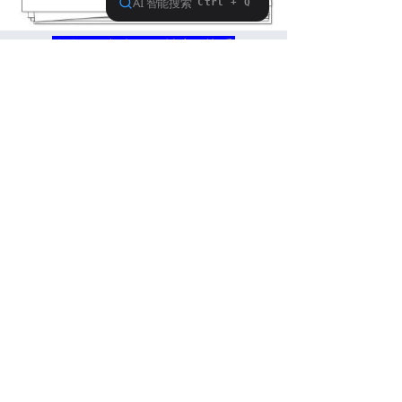
公众号 视频号 抖音 快手
网易号 搜狐号 百家号 头条号
小红书 B站 微博
顶端新闻 大象新闻
请搜索“大河乡音”
本站文章版权归原作者及原出处所有 ，部分文章、图
声
片或视频推送时未能与原作者取得联系，若涉及版权
明
问题请及时联系我们，会24小时内删除并表示歉意。
全部评论
(
0
)
来说两句吧