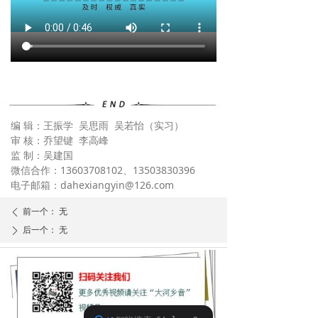
编 辑：王振学 吴思雨 吴若怡（实习）
审 核：乔望键 李高峰
监 制：吴建国
微信合作：13603708102、13503830396
电子邮箱：dahexiangyin@126.com
前一个：
无
ꄴ
后一个：
无
ꄲ